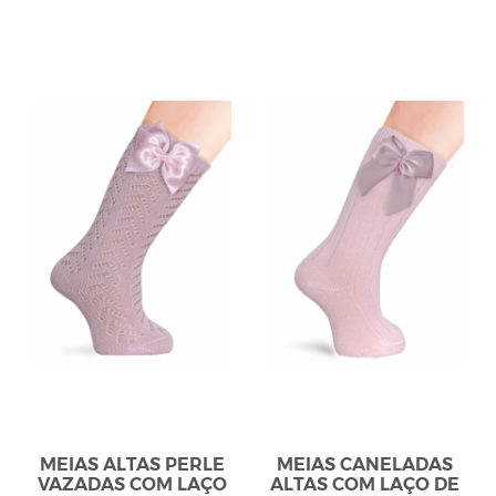
MEIAS ALTAS PERLE
MEIAS CANELADAS
VAZADAS COM LAÇO
ALTAS COM LAÇO DE