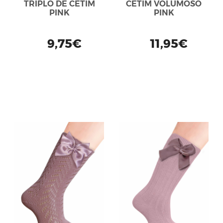
TRIPLO DE CETIM
CETIM VOLUMOSO
PINK
PINK
9,75€
11,95€