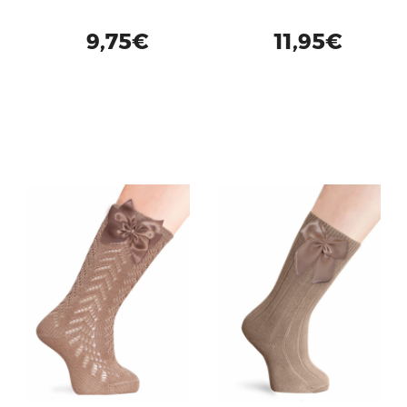
9,75€
11,95€