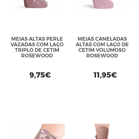
MEIAS ALTAS PERLE
MEIAS CANELADAS
VAZADAS COM LAÇO
ALTAS COM LAÇO DE
TRIPLO DE CETIM
CETIM VOLUMOSO
ROSEWOOD
ROSEWOOD
9,75€
11,95€