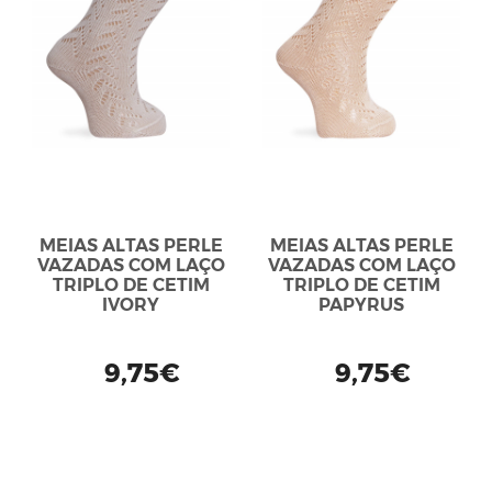
MEIAS ALTAS PERLE
MEIAS ALTAS PERLE
VAZADAS COM LAÇO
VAZADAS COM LAÇO
TRIPLO DE CETIM
TRIPLO DE CETIM
IVORY
PAPYRUS
9,75€
9,75€