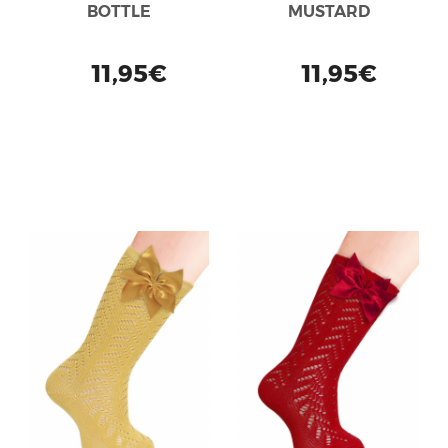
BOTTLE
MUSTARD
11,95€
11,95€