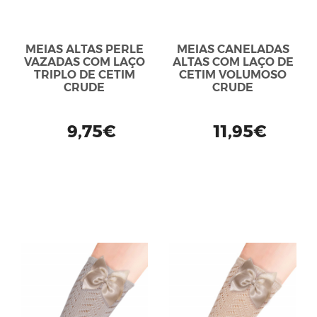
MEIAS ALTAS PERLE
MEIAS CANELADAS
VAZADAS COM LAÇO
ALTAS COM LAÇO DE
TRIPLO DE CETIM
CETIM VOLUMOSO
CRUDE
CRUDE
9,75€
11,95€