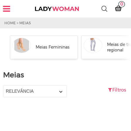
0
HOME
>
MEIAS
Meias de tr
Meias Femininas
regional
Meias
Filtros