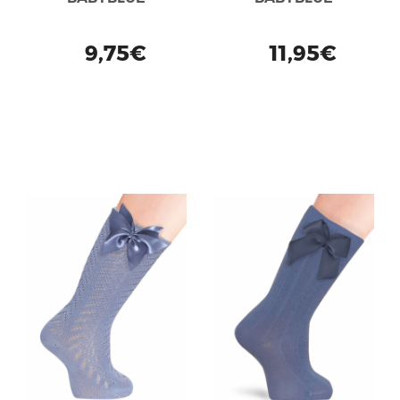
9,75€
11,95€