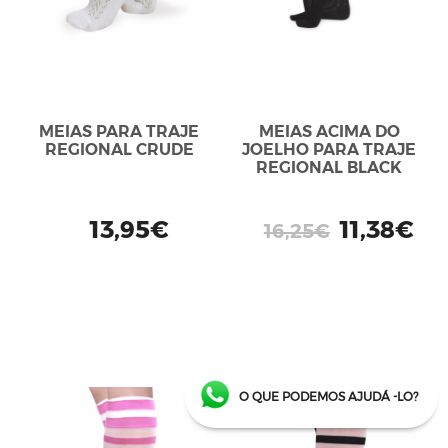
MEIAS PARA TRAJE
MEIAS ACIMA DO
REGIONAL CRUDE
JOELHO PARA TRAJE
REGIONAL BLACK
13,95€
11,38€
16,25€
O QUE PODEMOS AJUDÁ -LO?