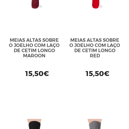
MEIAS ALTAS SOBRE
MEIAS ALTAS SOBRE
O JOELHO COM LAÇO
O JOELHO COM LAÇO
DE CETIM LONGO
DE CETIM LONGO
MAROON
RED
15,50€
15,50€