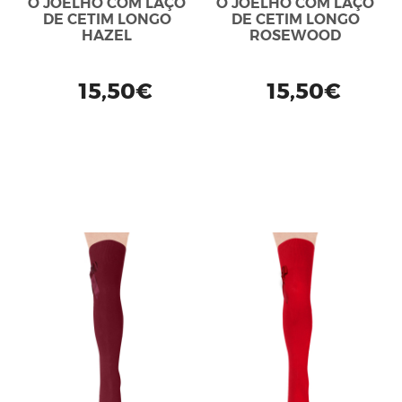
O JOELHO COM LAÇO
O JOELHO COM LAÇO
DE CETIM LONGO
DE CETIM LONGO
HAZEL
ROSEWOOD
15,50€
15,50€