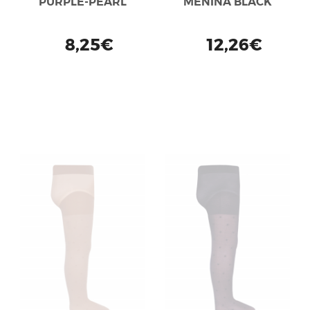
PURPLE-PEARL
MENINA BLACK
8,25€
12,26€